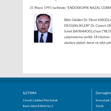
31 Mayıs 1991 tarihinde; "ENDOSKOPİK NAZAL CERRAHİSİ
Bilim Ödülleri Dr. Fikret K
DEĞİŞİKLİKLERİ" Dr. Cüneyt
İsmet BAYRAMOĞLU'nun ("RET
çalışmalarına verildi. 18 Hazir
alanlara plaket, berat ve ödül çekl
ILETISIM
Dernegim
Cinnah Caddesi Pilot Sokak
Kronolojik 
Basin Sitesi B Blok No:3
Tüzük