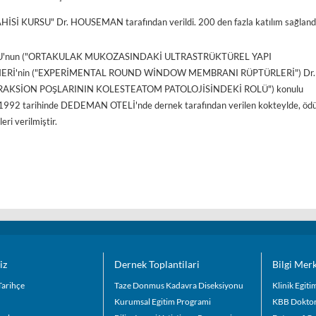
 KURSU" Dr. HOUSEMAN tarafından verildi. 200 den fazla katılım sağlandı
IROĞLU'nun ("ORTAKULAK MUKOZASINDAKİ ULTRASTRÜKTÜREL YAPI
 ÜNERİ'nin ("EXPERİMENTAL ROUND WİNDOW MEMBRANI RÜPTÜRLERİ") Dr.
RAKSİON POŞLARININ KOLESTEATOM PATOLOJİSİNDEKİ ROLÜ") konulu
an 1992 tarihinde DEDEMAN OTELİ'nde dernek tarafından verilen kokteylde, ödü
eri verilmiştir.
iz
Dernek Toplantilari
Bilgi Mer
Tarihçe
Taze Donmus Kadavra Diseksiyonu
Klinik Egit
Kurumsal Egitim Programi
KBB Doktor