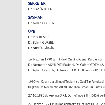
SEKRETER
Dr. Suat ÖZBİLEN
SAYMAN
Dr. Ayhan GÖKLER
ÜYE
Dr. Rıza KESER
Dr. Bülent GÜRSEL
Dr. Nuri ÖZGİRGİN
16. Haziran 1990 tarihindeki Onikinci Genel Kurulunda ;
Dr. Necmettin AKYILDIZ (Başkan), Dr. Cafer ÖZDEM (2. B
Dr. Ayhan GÖKLER, Dr. Rıza KESER., Dr.Bülent GÜRSEL, D
1990 yılı Kasım ayı bilimsel Toplantısı, Gazi Tıp Fakül
Başkanı Dr. Necmettin AKYILDIZ, Konuşmacı Dr. Suat ÖZBİL
27.10.1990'da Ankara O.R.L Derneğince Bilim Ödülü verilm
27 Haziran 1991 günü meslektaşımız Dr.Cihat BORÇBAKA