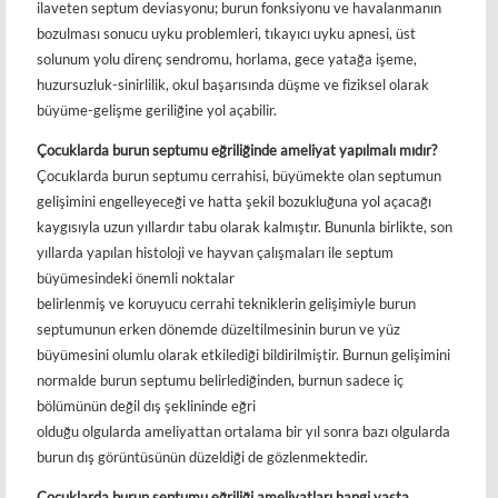
ilaveten septum deviasyonu; burun fonksiyonu ve havalanmanın
bozulması sonucu uyku problemleri, tıkayıcı uyku apnesi, üst
solunum yolu direnç sendromu, horlama, gece yatağa işeme,
huzursuzluk-sinirlilik, okul başarısında düşme ve fiziksel olarak
büyüme-gelişme geriliğine yol açabilir.
Çocuklarda burun septumu eğriliğinde ameliyat yapılmalı mıdır?
Çocuklarda burun septumu cerrahisi, büyümekte olan septumun
gelişimini engelleyeceği ve hatta şekil bozukluğuna yol açacağı
kaygısıyla uzun yıllardır tabu olarak kalmıştır. Bununla birlikte, son
yıllarda yapılan histoloji ve hayvan çalışmaları ile septum
büyümesindeki önemli noktalar
belirlenmiş ve koruyucu cerrahi tekniklerin gelişimiyle burun
septumunun erken dönemde düzeltilmesinin burun ve yüz
büyümesini olumlu olarak etkilediği bildirilmiştir. Burnun gelişimini
normalde burun septumu belirlediğinden, burnun sadece iç
bölümünün değil dış şeklininde eğri
olduğu olgularda ameliyattan ortalama bir yıl sonra bazı olgularda
burun dış görüntüsünün düzeldiği de gözlenmektedir.
Çocuklarda burun septumu eğriliği ameliyatları hangi yaşta