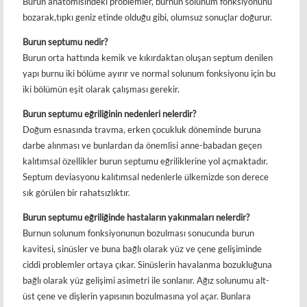
Burun anatomisindeki problemler, burnun solunum fonksiyonunu
bozarak,tıpkı geniz etinde olduğu gibi, olumsuz sonuçlar doğurur.
Burun septumu nedir?
Burun orta hattında kemik ve kıkırdaktan oluşan septum denilen
yapı burnu iki bölüme ayırır ve normal solunum fonksiyonu için bu
iki bölümün eşit olarak çalışması gerekir.
Burun septumu eğriliğinin nedenleri nelerdir?
Doğum esnasında travma, erken çocukluk döneminde buruna
darbe alınması ve bunlardan da önemlisi anne-babadan geçen
kalıtımsal özellikler burun septumu eğriliklerine yol açmaktadır.
Septum deviasyonu kalıtımsal nedenlerle ülkemizde son derece
sık görülen bir rahatsızlıktır.
Burun septumu eğriliğinde hastaların yakınmaları nelerdir?
Burnun solunum fonksiyonunun bozulması sonucunda burun
kavitesi, sinüsler ve buna bağlı olarak yüz ve çene gelişiminde
ciddi problemler ortaya çıkar. Sinüslerin havalanma bozukluğuna
bağlı olarak yüz gelişimi asimetri ile sonlanır. Ağız solunumu alt-
üst çene ve dişlerin yapısının bozulmasına yol açar. Bunlara