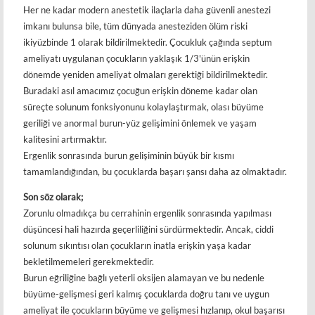
Her ne kadar modern anestetik ilaçlarla daha güvenli anestezi
imkanı bulunsa bile, tüm dünyada anesteziden ölüm riski
ikiyüzbinde 1 olarak bildirilmektedir. Çocukluk çağında septum
ameliyatı uygulanan çocukların yaklaşık 1/3'ünün erişkin
dönemde yeniden ameliyat olmaları gerektiği bildirilmektedir.
Buradaki asıl amacımız çocuğun erişkin döneme kadar olan
süreçte solunum fonksiyonunu kolaylaştırmak, olası büyüme
geriliği ve anormal burun-yüz gelişimini önlemek ve yaşam
kalitesini artırmaktır.
Ergenlik sonrasında burun gelişiminin büyük bir kısmı
tamamlandığından, bu çocuklarda başarı şansı daha az olmaktadır.
Son söz olarak;
Zorunlu olmadıkça bu cerrahinin ergenlik sonrasında yapılması
düşüncesi hali hazırda geçerliliğini sürdürmektedir. Ancak, ciddi
solunum sıkıntısı olan çocukların inatla erişkin yaşa kadar
bekletilmemeleri gerekmektedir.
Burun eğriliğine bağlı yeterli oksijen alamayan ve bu nedenle
büyüme-gelişmesi geri kalmış çocuklarda doğru tanı ve uygun
ameliyat ile çocukların büyüme ve gelişmesi hızlanıp, okul başarısı