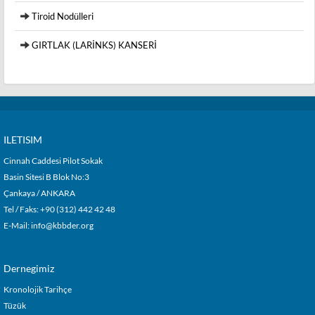
Tiroid Nodülleri
GIRTLAK (LARİNKS) KANSERİ
ILETISIM
Cinnah Caddesi Pilot Sokak
Basin Sitesi B Blok No:3
Çankaya / ANKARA
Tel / Faks: +90 (312) 442 42 48
E-Mail:
info@kbbder.org
Dernegimiz
Kronolojik Tarihçe
Tüzük