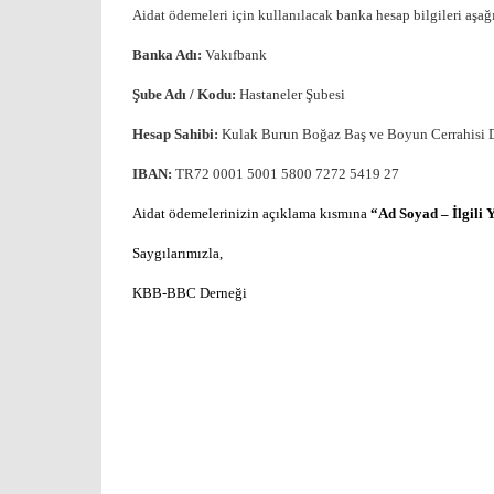
Aidat ödemeleri için kullanılacak banka hesap bilgileri aşağ
Banka Adı:
Vakıfbank
Şube Adı / Kodu:
Hastaneler Şubesi
Hesap Sahibi:
Kulak Burun Boğaz Baş ve Boyun Cerrahisi 
IBAN:
TR72 0001 5001 5800 7272 5419 27
Aidat ödemelerinizin açıklama kısmına
“Ad Soyad – İlgili Y
Saygılarımızla,
KBB-BBC Derneği