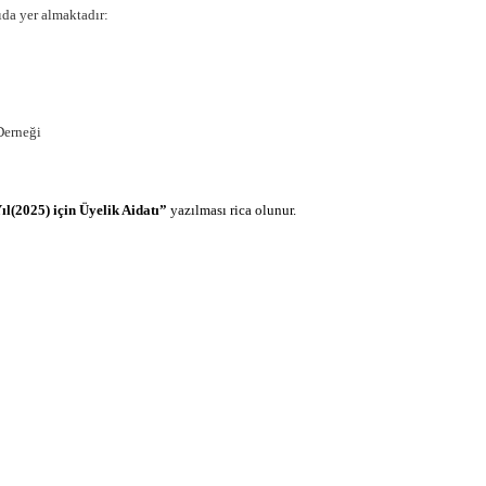
ıda yer almaktadır:
Derneği
ıl(2025) için Üyelik Aidatı”
yazılması rica olunur.