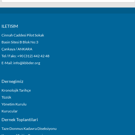
ILETISIM
Cinnah Caddesi Pilot Sokak
Basin Sitesi B Blok No:3
Çankaya / ANKARA
Tel / Faks: +90 (312) 442 42 48
E-Mail:
info@kbbder.org
Dernegimiz
Kronolojik Tarihçe
Tüzük
Yönetim Kurulu
Kurucular
Dernek Toplantilari
Taze Donmus Kadavra Diseksiyonu