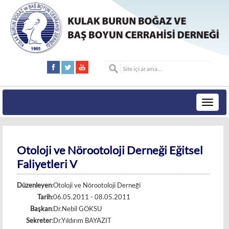
Toggle
navigat
Otoloji ve Nörootoloji Derneği Eğitsel
Faliyetleri V
Düzenleyen
:Otoloji ve Nörootoloji Derneği
Tarih
:06.05.2011 - 08.05.2011
Başkan
:Dr.Nebil GÖKSU
Sekreter
:Dr.Yıldırım BAYAZIT