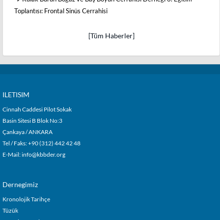
Toplantısı: Frontal Sinüs Cerrahisi
[Tüm Haberler]
ILETISIM
Cinnah Caddesi Pilot Sokak
Basin Sitesi B Blok No:3
Çankaya / ANKARA
Tel / Faks: +90 (312) 442 42 48
E-Mail:
info@kbbder.org
Dernegimiz
Kronolojik Tarihçe
Tüzük