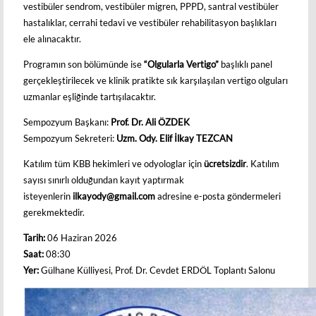
vestibüler sendrom, vestibüler migren, PPPD, santral vestibüler
hastalıklar, cerrahi tedavi ve vestibüler rehabilitasyon başlıkları
ele alınacaktır.
Programın son bölümünde ise
“Olgularla Vertigo”
başlıklı panel
gerçekleştirilecek ve klinik pratikte sık karşılaşılan vertigo olguları
uzmanlar eşliğinde tartışılacaktır.
Sempozyum Başkanı:
Prof. Dr. Ali ÖZDEK
Sempozyum Sekreteri:
Uzm. Ody. Elif İlkay TEZCAN
Katılım tüm KBB hekimleri ve odyologlar için
ücretsizdir
. Katılım
sayısı sınırlı olduğundan kayıt yaptırmak
isteyenlerin
ilkayody@gmail.com
adresine e-posta göndermeleri
gerekmektedir.
Tarih:
06 Haziran 2026
Saat:
08:30
Yer:
Gülhane Külliyesi, Prof. Dr. Cevdet ERDÖL Toplantı Salonu