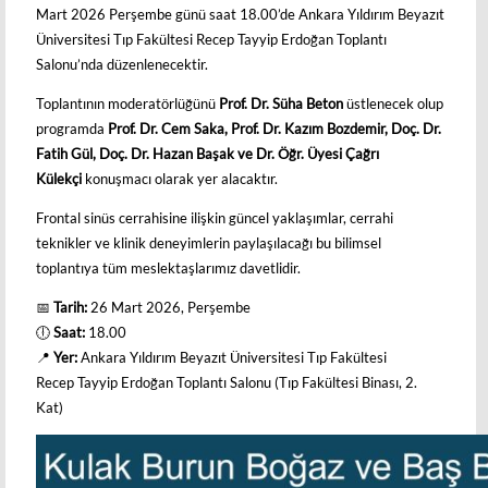
Mart 2026 Perşembe günü saat 18.00’de Ankara Yıldırım Beyazıt
Üniversitesi Tıp Fakültesi Recep Tayyip Erdoğan Toplantı
Salonu’nda düzenlenecektir.
Toplantının moderatörlüğünü
Prof. Dr. Süha Beton
üstlenecek olup
programda
Prof. Dr. Cem Saka, Prof. Dr. Kazım Bozdemir, Doç. Dr.
Fatih Gül, Doç. Dr. Hazan Başak ve Dr. Öğr. Üyesi Çağrı
Külekçi
konuşmacı olarak yer alacaktır.
Frontal sinüs cerrahisine ilişkin güncel yaklaşımlar, cerrahi
teknikler ve klinik deneyimlerin paylaşılacağı bu bilimsel
toplantıya tüm meslektaşlarımız davetlidir.
📅
Tarih:
26 Mart 2026, Perşembe
🕕
Saat:
18.00
📍
Yer:
Ankara Yıldırım Beyazıt Üniversitesi Tıp Fakültesi
Recep Tayyip Erdoğan Toplantı Salonu (Tıp Fakültesi Binası, 2.
Kat)