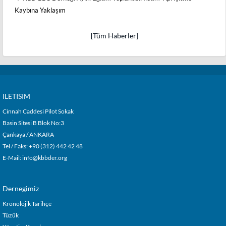
Kaybına Yaklaşım
[Tüm Haberler]
ILETISIM
Cinnah Caddesi Pilot Sokak
Basin Sitesi B Blok No:3
Çankaya / ANKARA
Tel / Faks: +90 (312) 442 42 48
E-Mail:
info@kbbder.org
Dernegimiz
Kronolojik Tarihçe
Tüzük