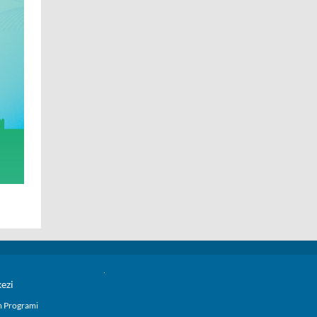
kezi
im Programi