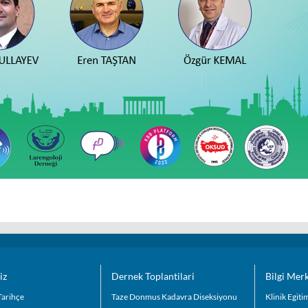
iz
Dernek Toplantilari
Bilgi Mer
Tarihçe
Taze Donmus Kadavra Diseksiyonu
Klinik Egit