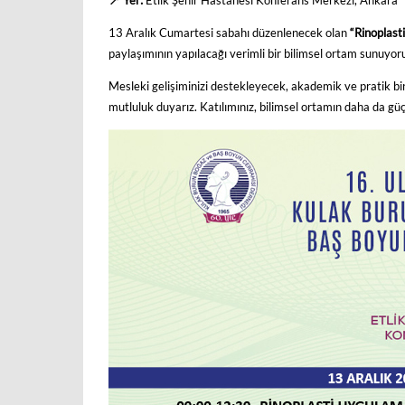
📍 Yer:
Etlik Şehir Hastanesi Konferans Merkezi, Ankara
13 Aralık Cumartesi sabahı düzenlenecek olan
“Rinoplast
paylaşımının yapılacağı verimli bir bilimsel ortam sunuyor
Mesleki gelişiminizi destekleyecek, akademik ve pratik bi
mutluluk duyarız. Katılımınız, bilimsel ortamın daha da g