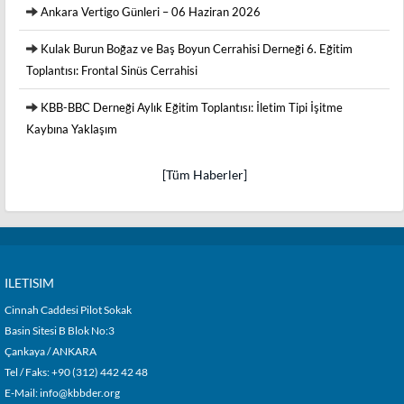
Ankara Vertigo Günleri – 06 Haziran 2026
Kulak Burun Boğaz ve Baş Boyun Cerrahisi Derneği 6. Eğitim
Toplantısı: Frontal Sinüs Cerrahisi
KBB-BBC Derneği Aylık Eğitim Toplantısı: İletim Tipi İşitme
Kaybına Yaklaşım
[Tüm Haberler]
ILETISIM
Cinnah Caddesi Pilot Sokak
Basin Sitesi B Blok No:3
Çankaya / ANKARA
Tel / Faks: +90 (312) 442 42 48
E-Mail:
info@kbbder.org