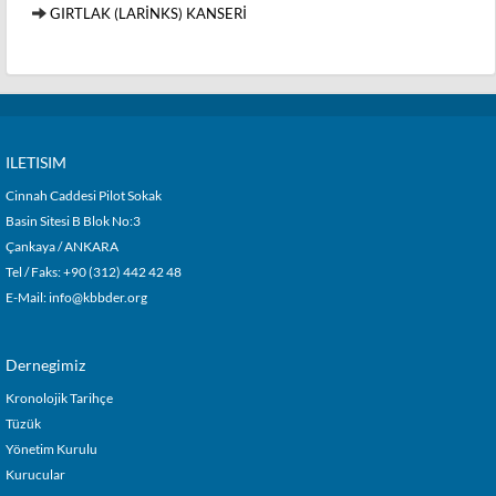
GIRTLAK (LARİNKS) KANSERİ
ILETISIM
Cinnah Caddesi Pilot Sokak
Basin Sitesi B Blok No:3
Çankaya / ANKARA
Tel / Faks: +90 (312) 442 42 48
E-Mail:
info@kbbder.org
Dernegimiz
Kronolojik Tarihçe
Tüzük
Yönetim Kurulu
Kurucular