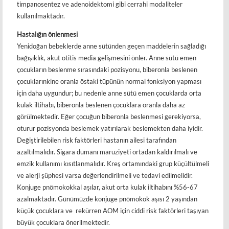
timpanosentez ve adenoidektomi gibi cerrahi modaliteler
kullanılmaktadır.
Hastalığın önlenmesi
Yenidoğan bebeklerde anne sütünden geçen maddelerin sağladığı
bağışıklık, akut otitis media gelişmesini önler. Anne sütü emen
çocukların beslenme sırasındaki pozisyonu, biberonla beslenen
çocuklarınkine oranla östaki tüpünün normal fonksiyon yapması
için daha uygundur; bu nedenle anne sütü emen çocuklarda orta
kulak iltihabı, biberonla beslenen çocuklara oranla daha az
görülmektedir. Eğer çocuğun biberonla beslenmesi gerekiyorsa,
oturur pozisyonda beslemek yatırılarak beslemekten daha iyidir.
Değiştirilebilen risk faktörleri hastanın ailesi tarafından
azaltılmalıdır. Sigara dumanı maruziyeti ortadan kaldırılmalı ve
emzik kullanımı kısıtlanmalıdır. Kreş ortamındaki grup küçültülmeli
ve alerji şüphesi varsa değerlendirilmeli ve tedavi edilmelidir.
Konjuge pnömokokkal aşılar, akut orta kulak iltihabını %56-67
azalmaktadır. Günümüzde konjuge pnömokok aşısı 2 yaşından
küçük çocuklara ve rekürren AOM için ciddi risk faktörleri taşıyan
büyük çocuklara önerilmektedir.