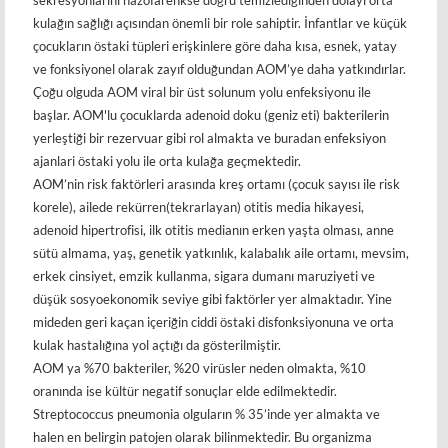
kulağın sağlığı açısından önemli bir role sahiptir. İnfantlar ve küçük
çocukların östaki tüpleri erişkinlere göre daha kısa, esnek, yatay
ve fonksiyonel olarak zayıf olduğundan AOM’ye daha yatkındırlar.
Çoğu olguda AOM viral bir üst solunum yolu enfeksiyonu ile
başlar. AOM'lu çocuklarda adenoid doku (geniz eti) bakterilerin
yerleştiği bir rezervuar gibi rol almakta ve buradan enfeksiyon
ajanlari östaki yolu ile orta kulağa geçmektedir.
AOM’nin risk faktörleri arasında kreş ortamı (çocuk sayısı ile risk
korele), ailede rekürren(tekrarlayan) otitis media hikayesi,
adenoid hipertrofisi, ilk otitis medianın erken yaşta olması, anne
sütü almama, yaş, genetik yatkınlık, kalabalık aile ortamı, mevsim,
erkek cinsiyet, emzik kullanma, sigara dumanı maruziyeti ve
düşük sosyoekonomik seviye gibi faktörler yer almaktadır. Yine
mideden geri kaçan içeriğin ciddi östaki disfonksiyonuna ve orta
kulak hastalığına yol açtığı da gösterilmiştir.
AOM ya %70 bakteriler, %20 virüsler neden olmakta, %10
oranında ise kültür negatif sonuçlar elde edilmektedir.
Streptococcus pneumonia olguların % 35’inde yer almakta ve
halen en belirgin patojen olarak bilinmektedir. Bu organizma