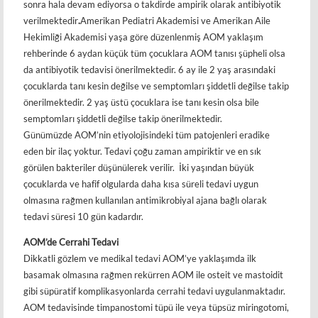
sonra hala devam ediyorsa o takdirde ampirik olarak antibiyotik
verilmektedir
.
Amerikan Pediatri Akademisi ve Amerikan Aile
Hekimliği Akademisi yaşa göre düzenlenmiş AOM yaklaşım
rehberinde 6 aydan küçük tüm çocuklara AOM tanısı şüpheli olsa
da antibiyotik tedavisi önerilmektedir. 6 ay ile 2 yaş arasındaki
çocuklarda tanı kesin değilse ve semptomları şiddetli değilse takip
önerilmektedir. 2 yaş üstü çocuklara ise tanı kesin olsa bile
semptomları şiddetli değilse takip önerilmektedir.
Günümüzde AOM’nin etiyolojisindeki tüm patojenleri eradike
eden bir ilaç yoktur. Tedavi çoğu zaman ampiriktir ve en sık
görülen bakteriler düşünülerek verilir. İki yaşından büyük
çocuklarda ve hafif olgularda daha kısa süreli tedavi uygun
olmasına rağmen kullanılan antimikrobiyal ajana bağlı olarak
tedavi süresi 10 gün kadardır.
AOM’de Cerrahi Tedavi
Dikkatli gözlem ve medikal tedavi AOM’ye yaklaşımda ilk
basamak olmasına rağmen rekürren AOM ile osteit ve mastoidit
gibi süpüratif komplikasyonlarda cerrahi tedavi uygulanmaktadır.
AOM tedavisinde timpanostomi tüpü ile veya tüpsüz miringotomi,