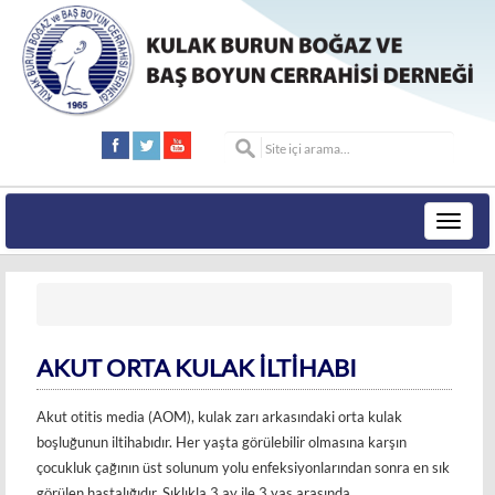
Toggle
navigat
AKUT ORTA KULAK İLTİHABI
Akut otitis media (AOM), kulak zarı arkasındaki orta kulak
boşluğunun iltihabıdır. Her yaşta görülebilir olmasına karşın
çocukluk çağının üst solunum yolu enfeksiyonlarından sonra en sık
görülen hastalığıdır. Sıklıkla 3 ay ile 3 yaş arasında