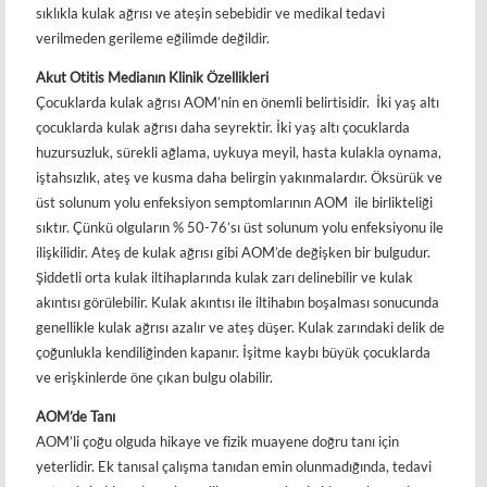
sıklıkla kulak ağrısı ve ateşin sebebidir ve medikal tedavi
verilmeden gerileme eğilimde değildir.
Akut Otitis Medianın Klinik Özellikleri
Çocuklarda kulak ağrısı AOM’nin en önemli belirtisidir. İki yaş altı
çocuklarda kulak ağrısı daha seyrektir. İki yaş altı çocuklarda
huzursuzluk, sürekli ağlama, uykuya meyil, hasta kulakla oynama,
iştahsızlık, ateş ve kusma daha belirgin yakınmalardır. Öksürük ve
üst solunum yolu enfeksiyon semptomlarının AOM ile birlikteliği
sıktır. Çünkü olguların % 50-76’sı üst solunum yolu enfeksiyonu ile
ilişkilidir. Ateş de kulak ağrısı gibi AOM’de değişken bir bulgudur.
Şiddetli orta kulak iltihaplarında kulak zarı delinebilir ve kulak
akıntısı görülebilir. Kulak akıntısı ile iltihabın boşalması sonucunda
genellikle kulak ağrısı azalır ve ateş düşer. Kulak zarındaki delik de
çoğunlukla kendiliğinden kapanır. İşitme kaybı büyük çocuklarda
ve erişkinlerde öne çıkan bulgu olabilir.
AOM’de Tanı
AOM’li çoğu olguda hikaye ve fizik muayene doğru tanı için
yeterlidir. Ek tanısal çalışma tanıdan emin olunmadığında, tedavi