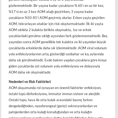
gözlenmektedir. Bir yaşına kadar çocukların % 60’ı en az bir kez,
%17’si en az 3 kez AOM atağı geçirirken, 3 yaşına kadar
çocukların %50-85’i AOM geçirmiş olurlar. Erken yaşta geçirilen
AOM, tekrarlayan ataklar için risk oluşturmaktadır. İlk iki yaşta
AOM sıklıkla 2 kulakta birlikte oluşmakta, kız ve erkek
çocuklardaki görülme sıklığı açısından fark gözlenmemektedir. Beş
yaşından sonra AOM genellikle tek kulakta ve iki yaşından büyük
çocuklarda erkeklerde daha sık izlenmektedir. AOM viral solunum
yolu enfeksiyonlarının artış gösterdiği sonbahar ve kış aylarında
daha sık görülmektedir. Evde bakımı yapılan çocuklara göre kreşe
giden çocuklarda üst solunum yolu enfeksiyonu ve dolayısıyla
AOM daha sık oluşmaktadır.
Nedenleri ve Risk Faktörleri
.
AOM oluşumunda rol oynayan en önemli faktörler enfeksiyon,
östaki tüpü disfonksiyonu, immatür immün sistem ve alerjidir.
Östaki tüpü, hava ile orta kulak arasındaki basınç farkını
dengelediğinden, nazofarengeal (geniz) sekresyonlardan ve
patojenlerden orta kulağı koruduğundan ve orta kulağın
sekresyonlarını nazofarenkse doğru temizlediğinden dolayı orta