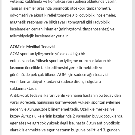
yetersiz kaldığında ve komplikasyon şüphesi olduğunda yapılır.
Tanısal işlemler arasında pnömotik otoskopi, timpanometri,
odyometri ve akustik reflektometre gibi odyolojik incelemeler,
magnetik rezonans ve bilgisayarlı tomografi gibi radyolojik
incelemeler, cerrahi işlemler (miringotomi, timpanosentez) ve
mikrobiyolojik incelemeler yer alır.
AOM’nin Medikal Tedavisi
AOM spontan iyileşmenin yüksek olduğu bir
enfeksiyondur. Yüksek spontan iyileşme oranı hastaların bir
kısmının öncelikle takip edilmesini gerektirmektedir ve
günümüzde pek çok ülkede AOM için sadece ağrı tedavisi
verilirken antibiyotik tedavisi sadece dirençli olgulara
saklanmaktadır.
Antibiyotik tedavisi kararı verilirken hangi hastanın bu tedaviden
yarar göreceği, hangisinin görmeyeceği yüksek spontan iyileşme
nedeniyle günümüzde bilinememektedir. Özellikle merkezi ve
kuzey Avrupa ülkelerinin bazılarında 2 yaşından büyük çocuklarda,
eğer ateş ve ağrı çok yüksek değil ise, hasta 3 gün antibiyotiksiz
olarak izlenmekte ve eğer hastanın bulgu ve belirtileri 3. günden