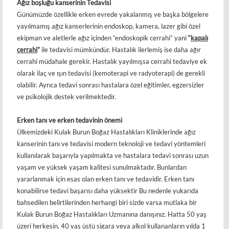
Ağız boşluğu kanserinin Tedavisi
Günümüzde özellikle erken evrede yakalanmış ve başka bölgelere
yayılmamış ağız kanserlerinin endoskop, kamera, lazer gibi özel
ekipman ve aletlerle ağız içinden “endoskopik cerrahi” yani
“
kapalı
cerrahi
”
ile tedavisi mümkündür. Hastalık ilerlemiş ise daha ağır
cerrahi müdahale gerekir. Hastalık yayılmışsa cerrahi tedaviye ek
olarak ilaç ve ışın tedavisi (kemoterapi ve radyoterapi) de gerekli
olabilir. Ayrıca tedavi sonrası hastalara özel eğitimler, egzersizler
ve psikolojik destek verilmektedir.
Erken tanı ve erken tedavinin önemi
Ülkemizdeki Kulak Burun Boğaz Hastalıkları Kliniklerinde ağız
kanserinin tanı ve tedavisi modern teknoloji ve tedavi yöntemleri
kullanılarak başarıyla yapılmakta ve hastalara tedavi sonrası uzun
yaşam ve yüksek yaşam kalitesi sunulmaktadır. Bunlardan
yararlanmak için esas olan erken tanı ve tedavidir. Erken tanı
konabilirse tedavi başarısı daha yüksektir Bu nedenle yukarıda
bahsedilen belirtilerinden herhangi biri sizde varsa mutlaka bir
Kulak Burun Boğaz Hastalıkları Uzmanına danışınız. Hatta 50 yaş
üzeri herkesin, 40 yaş üstü sigara veya alkol kullananların yılda 1