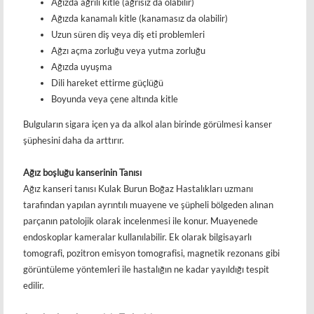
Ağızda ağrılı kitle (ağrısız da olabilir)
Ağızda kanamalı kitle (kanamasız da olabilir)
Uzun süren diş veya diş eti problemleri
Ağzı açma zorluğu veya yutma zorluğu
Ağızda uyuşma
Dili hareket ettirme güçlüğü
Boyunda veya çene altında kitle
Bulguların sigara içen ya da alkol alan birinde görülmesi kanser
şüphesini daha da arttırır.
Ağız boşluğu
kanserinin Tanısı
Ağız kanseri tanısı Kulak Burun Boğaz Hastalıkları uzmanı
tarafından yapılan ayrıntılı muayene ve şüpheli bölgeden alınan
parçanın patolojik olarak incelenmesi ile konur. Muayenede
endoskoplar kameralar kullanılabilir. Ek olarak bilgisayarlı
tomografi, pozitron emisyon tomografisi, magnetik rezonans gibi
görüntüleme yöntemleri ile hastalığın ne kadar yayıldığı tespit
edilir.