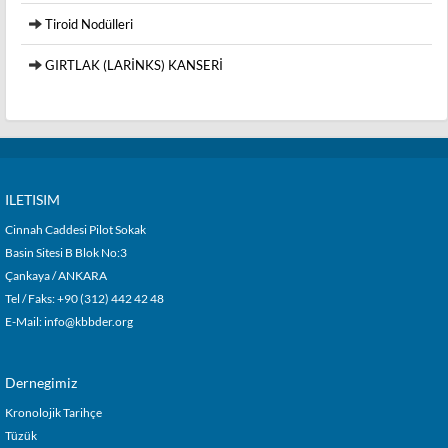
Tiroid Nodülleri
GIRTLAK (LARİNKS) KANSERİ
ILETISIM
Cinnah Caddesi Pilot Sokak
Basin Sitesi B Blok No:3
Çankaya / ANKARA
Tel / Faks: +90 (312) 442 42 48
E-Mail:
info@kbbder.org
Dernegimiz
Kronolojik Tarihçe
Tüzük